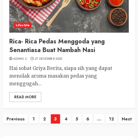
Lifestyle
Rica- Rica Pedas Menggoda yang
Senantiasa Buat Nambah Nasi
ADMIN 2
27 DESEMBER 2025
Hai sobat Griya Berita, siapa sih yang dapat
menolak aroma masakan pedas yang
menggugah...
READ MORE
Paginasi
Previous
1
2
3
4
5
6
…
12
Next
pos