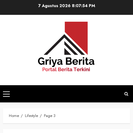
Skip
7 Agustus 2026
8:07:55 PM
to
content
Primary
Menu
Home
Lifestyle
Page 3