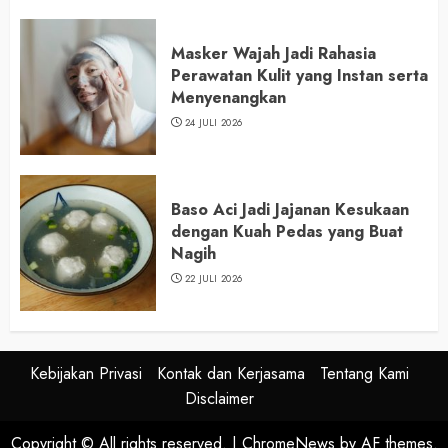
Masker Wajah Jadi Rahasia
Perawatan Kulit yang Instan serta
Menyenangkan
24 JULI 2026
Baso Aci Jadi Jajanan Kesukaan
dengan Kuah Pedas yang Buat
Nagih
22 JULI 2026
Kebijakan Privasi
Kontak dan Kerjasama
Tentang Kami
Disclaimer
Copyright © All rights reserved.
|
ChromeNews
by AF themes.