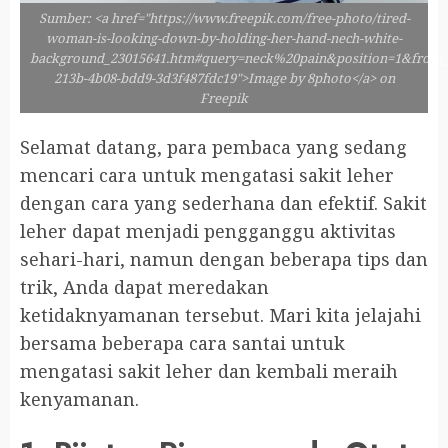
Sumber: <a href="https://www.freepik.com/free-photo/tired-
woman-is-looking-down-by-holding-her-hand-nech-white-
background_23015641.htm#query=neck%20pain&position=1&from_
213b-4b08-bdd9-3d3f487fdc19">Image by 8photo</a> on
Freepik
Selamat datang, para pembaca yang sedang
mencari cara untuk mengatasi sakit leher
dengan cara yang sederhana dan efektif. Sakit
leher dapat menjadi pengganggu aktivitas
sehari-hari, namun dengan beberapa tips dan
trik, Anda dapat meredakan
ketidaknyamanan tersebut. Mari kita jelajahi
bersama beberapa cara santai untuk
mengatasi sakit leher dan kembali meraih
kenyamanan.