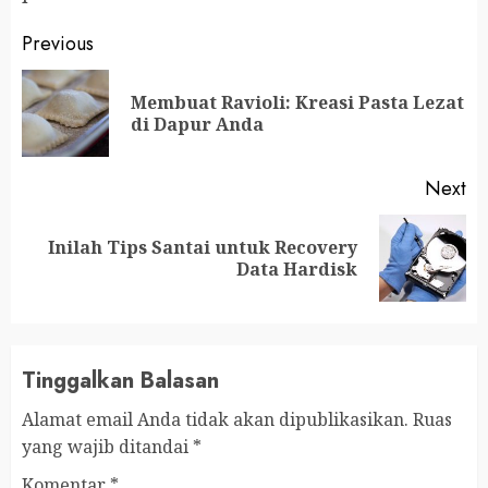
Continue
Previous
Reading
Membuat Ravioli: Kreasi Pasta Lezat
Pr
di Dapur Anda
po
Next
Inilah Tips Santai untuk Recovery
Next
Data Hardisk
post:
Tinggalkan Balasan
Alamat email Anda tidak akan dipublikasikan.
Ruas
yang wajib ditandai
*
Komentar
*