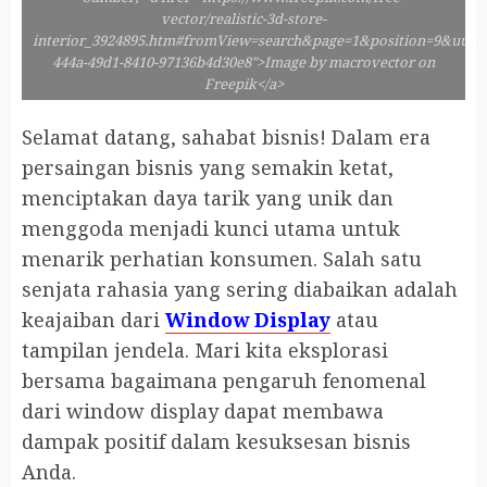
vector/realistic-3d-store-
interior_3924895.htm#fromView=search&page=1&position=9&uuid=
444a-49d1-8410-97136b4d30e8">Image by macrovector on
Freepik</a>
Selamat datang, sahabat bisnis! Dalam era
persaingan bisnis yang semakin ketat,
menciptakan daya tarik yang unik dan
menggoda menjadi kunci utama untuk
menarik perhatian konsumen. Salah satu
senjata rahasia yang sering diabaikan adalah
keajaiban dari
Window Display
atau
tampilan jendela. Mari kita eksplorasi
bersama bagaimana pengaruh fenomenal
dari window display dapat membawa
dampak positif dalam kesuksesan bisnis
Anda.