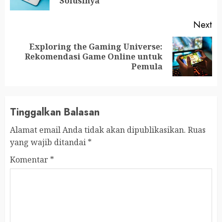
po
Solusinya
Next
Exploring the Gaming Universe:
Next
Rekomendasi Game Online untuk
post:
Pemula
Tinggalkan Balasan
Alamat email Anda tidak akan dipublikasikan.
Ruas
yang wajib ditandai
*
Komentar
*